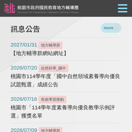
跳到主要內容
訊息公告
more
2027/01/31
地方輔導群
【地方輔導群網站網址】
2026/07/20
自然科學_國中
桃園市114學年度「國中自然領域素養導向優良
試題甄選」成績公告
2026/07/16
有效學習推動
桃園市「114學年度素養導向優良教學示例評
選」獲獎名單
2026/07/09
地方輔導群