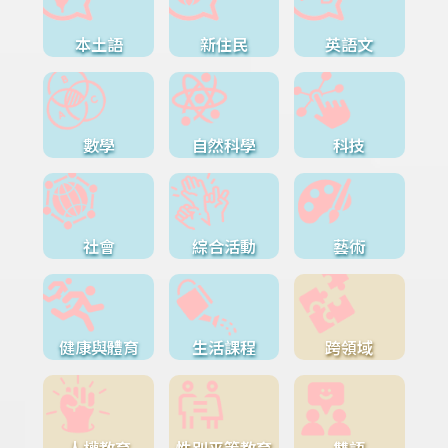
本土語
新住民
英語文
數學
自然科學
科技
社會
綜合活動
藝術
健康與體育
生活課程
跨領域
人權教育
性別平等教育
雙語