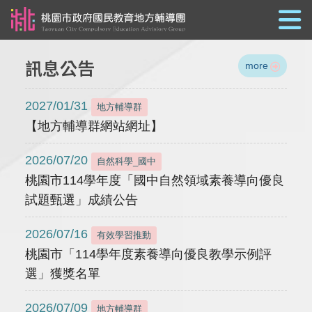
跳到主要內容
訊息公告
more
2027/01/31
地方輔導群
【地方輔導群網站網址】
2026/07/20
自然科學_國中
桃園市114學年度「國中自然領域素養導向優良
試題甄選」成績公告
2026/07/16
有效學習推動
桃園市「114學年度素養導向優良教學示例評
選」獲獎名單
2026/07/09
地方輔導群