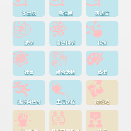
本土語
新住民
英語文
數學
自然科學
科技
社會
綜合活動
藝術
健康與體育
生活課程
跨領域
人權教育
性別平等教育
雙語