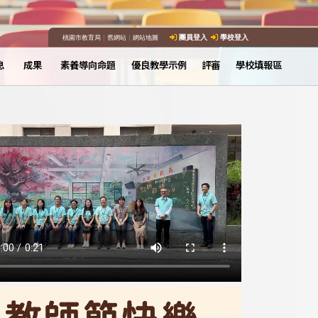
桃園市教育局
｜
舊網站
｜
網站地圖
團員登入
學校登入
息
成果
素養導向命題
優良教學示例
評審
學校填報區