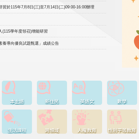
15年7月8日(三)至7月14日(二)09:00-16:00辦理
(115學年度領召)增能研習
域素養導向優良試題甄選」成績公告
本土語
新住民
英語文
數學
生活課程
跨領域
人權教育
性別平等教育