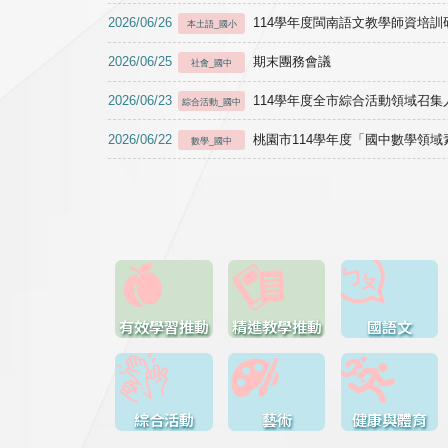
2026/06/26
114學年度閩南語文教學師資培訓研習於1
本土語_國小
2026/06/25
期末團務會議
社會_國中
2026/06/23
114學年度全市綜合活動領域召集人
綜合活動_國中
2026/06/22
桃園市114學年度「國中數學領
數學_國中
有效學習推動
精進教學推動
國語文
綜合活動
藝術
健康與體育