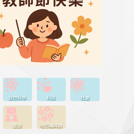
自然科學
科技
社會
雙語
地方輔導群