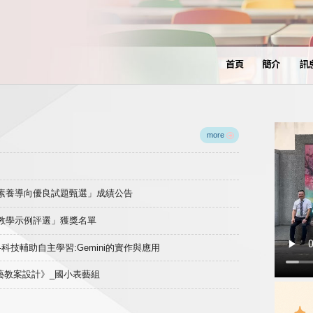
首頁
簡介
訊
more
域素養導向優良試題甄選」成績公告
良教學示例評選」獲獎名單
)-科技輔助自主學習:Gemini的實作與應用
表藝教案設計》_國小表藝組