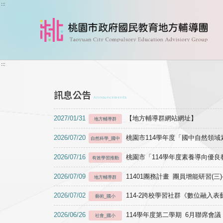
跳到主要內容
:::
:::
訊息公告
Announcements
2027/01/31
【地方輔導群網站網址】
地方輔導群
2026/07/20
桃園市114學年度「國中自然領
自然科學_國中
2026/07/16
桃園市「114學年度素養導向優
有效學習推動
2026/07/09
11401團務計畫 團員增能研習(三
地方輔導群
2026/07/02
114-2跨校學習社群《數位融入
藝術_國小
2026/06/26
114學年度第二學期 6月聯席會議
社會_國小