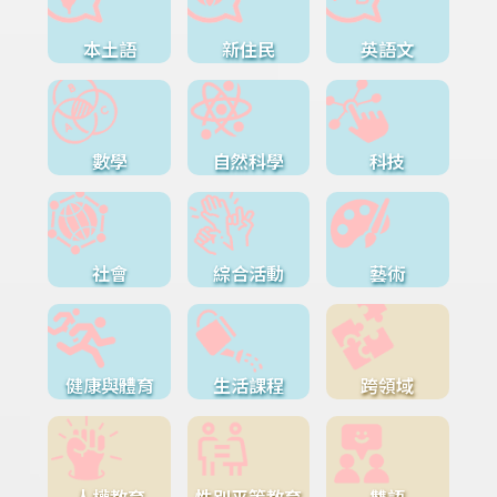
本土語
新住民
英語文
數學
自然科學
科技
社會
綜合活動
藝術
健康與體育
生活課程
跨領域
人權教育
性別平等教育
雙語