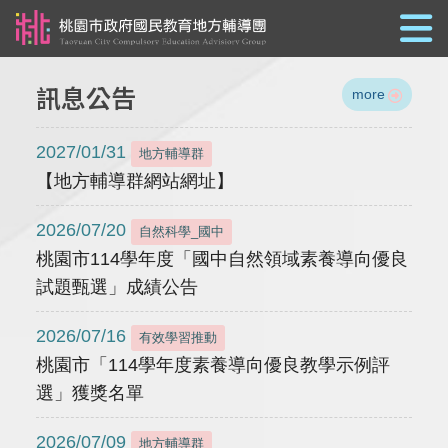
跳到主要內容
訊息公告
more
2027/01/31
地方輔導群
【地方輔導群網站網址】
2026/07/20
自然科學_國中
桃園市114學年度「國中自然領域素養導向優良
試題甄選」成績公告
2026/07/16
有效學習推動
桃園市「114學年度素養導向優良教學示例評
選」獲獎名單
2026/07/09
地方輔導群