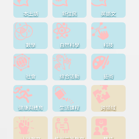
本土語
新住民
英語文
數學
自然科學
科技
社會
綜合活動
藝術
健康與體育
生活課程
跨領域
人權教育
性別平等教育
雙語