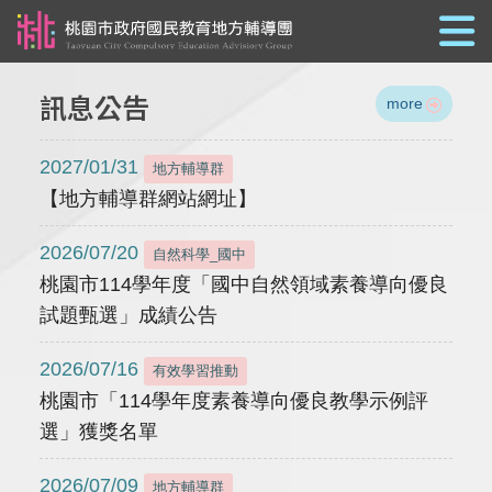
跳到主要內容
訊息公告
more
2027/01/31
地方輔導群
【地方輔導群網站網址】
2026/07/20
自然科學_國中
桃園市114學年度「國中自然領域素養導向優良
試題甄選」成績公告
2026/07/16
有效學習推動
桃園市「114學年度素養導向優良教學示例評
選」獲獎名單
2026/07/09
地方輔導群