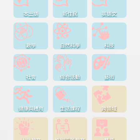
本土語
新住民
英語文
數學
自然科學
科技
社會
綜合活動
藝術
健康與體育
生活課程
跨領域
人權教育
性別平等教育
雙語