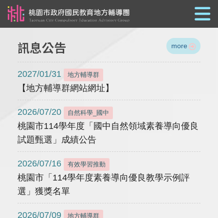
跳到主要內容
訊息公告
more
2027/01/31
地方輔導群
【地方輔導群網站網址】
2026/07/20
自然科學_國中
桃園市114學年度「國中自然領域素養導向優良
試題甄選」成績公告
2026/07/16
有效學習推動
桃園市「114學年度素養導向優良教學示例評
選」獲獎名單
2026/07/09
地方輔導群