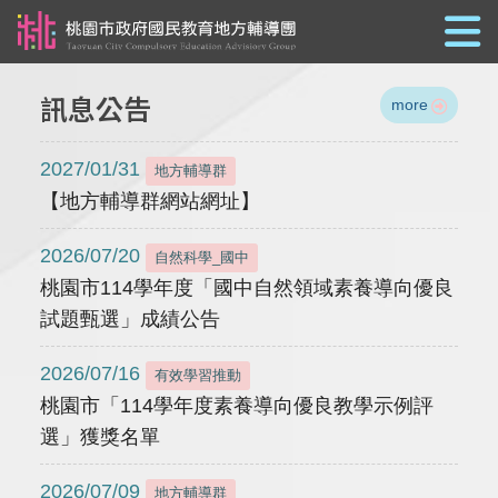
跳到主要內容
訊息公告
more
2027/01/31
地方輔導群
【地方輔導群網站網址】
2026/07/20
自然科學_國中
桃園市114學年度「國中自然領域素養導向優良
試題甄選」成績公告
2026/07/16
有效學習推動
桃園市「114學年度素養導向優良教學示例評
選」獲獎名單
2026/07/09
地方輔導群