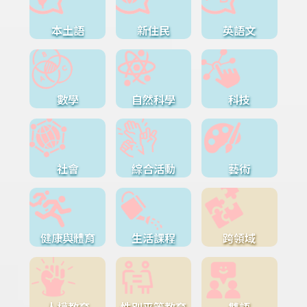
本土語
新住民
英語文
數學
自然科學
科技
社會
綜合活動
藝術
健康與體育
生活課程
跨領域
人權教育
性別平等教育
雙語