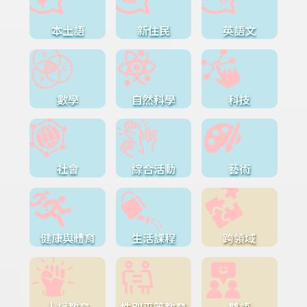
本土語
新住民
英語文
數學
自然科學
科技
社會
綜合活動
藝術
健康與體育
生活課程
跨領域
人權教育
性別平等教育
雙語