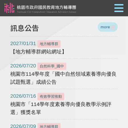
跳到主要內容
訊息公告
more
2027/01/31
地方輔導群
【地方輔導群網站網址】
2026/07/20
自然科學_國中
桃園市114學年度「國中自然領域素養導向優良
試題甄選」成績公告
2026/07/16
有效學習推動
桃園市「114學年度素養導向優良教學示例評
選」獲獎名單
2026/07/09
地方輔導群