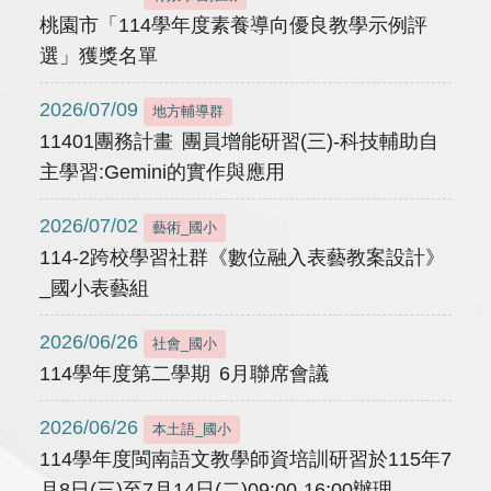
桃園市「114學年度素養導向優良教學示例評
選」獲獎名單
2026/07/09
地方輔導群
11401團務計畫 團員增能研習(三)-科技輔助自
主學習:Gemini的實作與應用
2026/07/02
藝術_國小
114-2跨校學習社群《數位融入表藝教案設計》
_國小表藝組
2026/06/26
社會_國小
114學年度第二學期 6月聯席會議
2026/06/26
本土語_國小
114學年度閩南語文教學師資培訓研習於115年7
月8日(三)至7月14日(二)09:00-16:00辦理