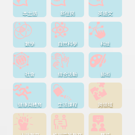
本土語
新住民
英語文
數學
自然科學
科技
社會
綜合活動
藝術
健康與體育
生活課程
跨領域
人權教育
性別平等教育
雙語