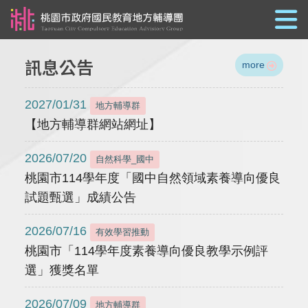
跳到主要內容
訊息公告
more
2027/01/31
地方輔導群
【地方輔導群網站網址】
2026/07/20
自然科學_國中
桃園市114學年度「國中自然領域素養導向優良
試題甄選」成績公告
2026/07/16
有效學習推動
桃園市「114學年度素養導向優良教學示例評
選」獲獎名單
2026/07/09
地方輔導群