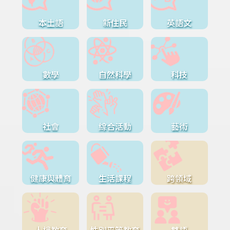
本土語
新住民
英語文
數學
自然科學
科技
社會
綜合活動
藝術
健康與體育
生活課程
跨領域
人權教育
性別平等教育
雙語