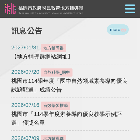
跳到主要內容
訊息公告
more
2027/01/31
地方輔導群
【地方輔導群網站網址】
2026/07/20
自然科學_國中
桃園市114學年度「國中自然領域素養導向優良
試題甄選」成績公告
2026/07/16
有效學習推動
桃園市「114學年度素養導向優良教學示例評
選」獲獎名單
2026/07/09
地方輔導群