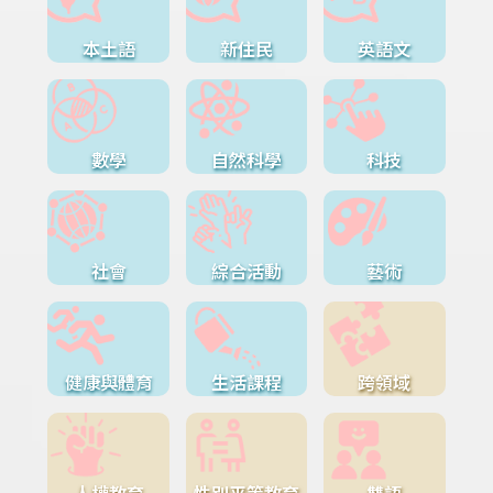
本土語
新住民
英語文
數學
自然科學
科技
社會
綜合活動
藝術
健康與體育
生活課程
跨領域
人權教育
性別平等教育
雙語