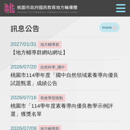
跳到主要內容
訊息公告
more
2027/01/31
地方輔導群
【地方輔導群網站網址】
2026/07/20
自然科學_國中
桃園市114學年度「國中自然領域素養導向優良
試題甄選」成績公告
2026/07/16
有效學習推動
桃園市「114學年度素養導向優良教學示例評
選」獲獎名單
2026/07/09
地方輔導群