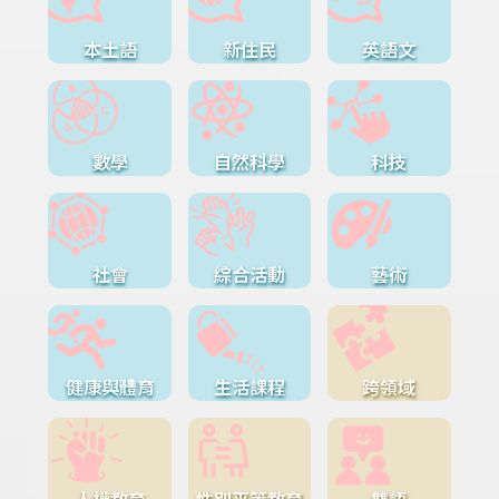
本土語
新住民
英語文
數學
自然科學
科技
社會
綜合活動
藝術
健康與體育
生活課程
跨領域
人權教育
性別平等教育
雙語