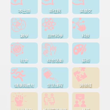
本土語
新住民
英語文
數學
自然科學
科技
社會
綜合活動
藝術
健康與體育
生活課程
跨領域
人權教育
性別平等教育
雙語