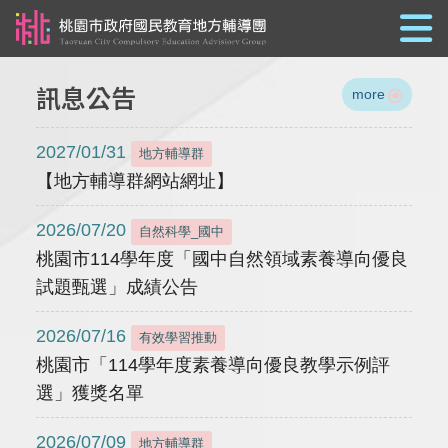
跳到主要內容
訊息公告
more
2027/01/31
地方輔導群
【地方輔導群網站網址】
2026/07/20
自然科學_國中
桃園市114學年度「國中自然領域素養導向優良
試題甄選」成績公告
2026/07/16
有效學習推動
桃園市「114學年度素養導向優良教學示例評
選」獲獎名單
2026/07/09
地方輔導群