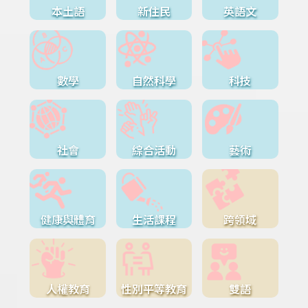
本土語
新住民
英語文
數學
自然科學
科技
社會
綜合活動
藝術
健康與體育
生活課程
跨領域
人權教育
性別平等教育
雙語