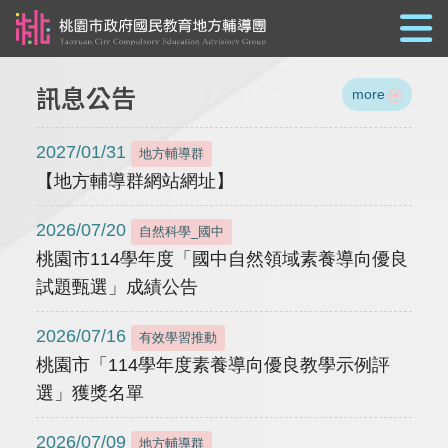
跳到主要內容
訊息公告
more
2027/01/31
地方輔導群
【地方輔導群網站網址】
2026/07/20
自然科學_國中
桃園市114學年度「國中自然領域素養導向優良
試題甄選」成績公告
2026/07/16
有效學習推動
桃園市「114學年度素養導向優良教學示例評
選」獲獎名單
2026/07/09
地方輔導群