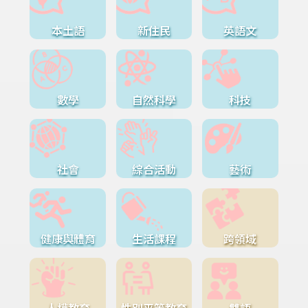
本土語
新住民
英語文
數學
自然科學
科技
社會
綜合活動
藝術
健康與體育
生活課程
跨領域
人權教育
性別平等教育
雙語