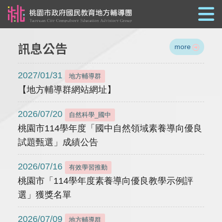
跳到主要內容
訊息公告
more
2027/01/31
地方輔導群
【地方輔導群網站網址】
2026/07/20
自然科學_國中
桃園市114學年度「國中自然領域素養導向優良
試題甄選」成績公告
2026/07/16
有效學習推動
桃園市「114學年度素養導向優良教學示例評
選」獲獎名單
2026/07/09
地方輔導群