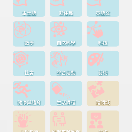
本土語
新住民
英語文
數學
自然科學
科技
社會
綜合活動
藝術
健康與體育
生活課程
跨領域
人權教育
性別平等教育
雙語