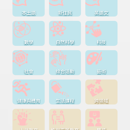
本土語
新住民
英語文
數學
自然科學
科技
社會
綜合活動
藝術
健康與體育
生活課程
跨領域
人權教育
性別平等教育
雙語