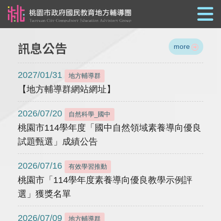
跳到主要內容
訊息公告
more
2027/01/31
地方輔導群
【地方輔導群網站網址】
2026/07/20
自然科學_國中
桃園市114學年度「國中自然領域素養導向優良
試題甄選」成績公告
2026/07/16
有效學習推動
桃園市「114學年度素養導向優良教學示例評
選」獲獎名單
2026/07/09
地方輔導群