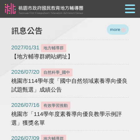
跳到主要內容
訊息公告
more
2027/01/31
地方輔導群
【地方輔導群網站網址】
2026/07/20
自然科學_國中
桃園市114學年度「國中自然領域素養導向優良
試題甄選」成績公告
2026/07/16
有效學習推動
桃園市「114學年度素養導向優良教學示例評
選」獲獎名單
2026/07/09
地方輔導群