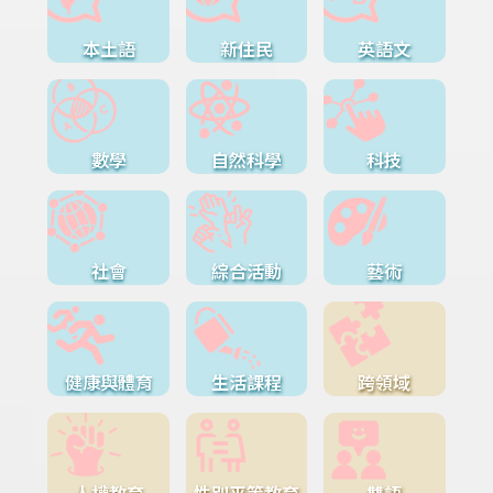
本土語
新住民
英語文
數學
自然科學
科技
社會
綜合活動
藝術
健康與體育
生活課程
跨領域
人權教育
性別平等教育
雙語