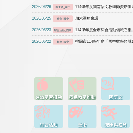
2026/06/26
114學年度閩南語文教學師資培訓研習於1
本土語_國小
2026/06/25
期末團務會議
社會_國中
2026/06/23
114學年度全市綜合活動領域召集人
綜合活動_國中
2026/06/22
桃園市114學年度「國中數學領
數學_國中
有效學習推動
精進教學推動
國語文
綜合活動
藝術
健康與體育