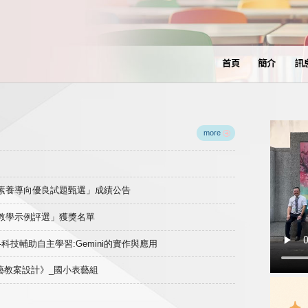
首頁
簡介
訊
more
域素養導向優良試題甄選」成績公告
良教學示例評選」獲獎名單
)-科技輔助自主學習:Gemini的實作與應用
表藝教案設計》_國小表藝組