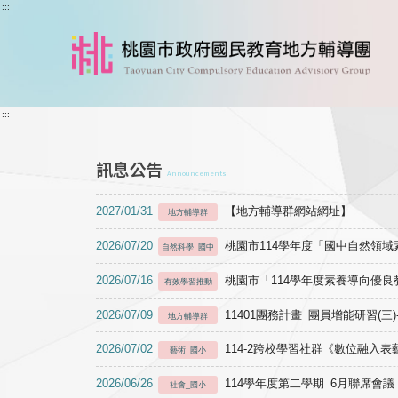
跳到主要內容
:::
:::
訊息公告
Announcements
2027/01/31
【地方輔導群網站網址】
地方輔導群
2026/07/20
桃園市114學年度「國中自然領
自然科學_國中
2026/07/16
桃園市「114學年度素養導向優
有效學習推動
2026/07/09
11401團務計畫 團員增能研習(三
地方輔導群
2026/07/02
114-2跨校學習社群《數位融入
藝術_國小
2026/06/26
114學年度第二學期 6月聯席會議
社會_國小