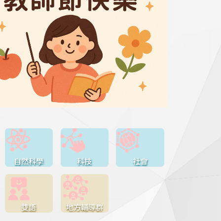
自然科學
科技
社會
雙語
地方輔導群