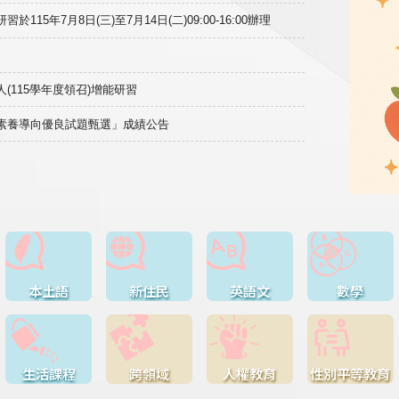
15年7月8日(三)至7月14日(二)09:00-16:00辦理
(115學年度領召)增能研習
域素養導向優良試題甄選」成績公告
本土語
新住民
英語文
數學
生活課程
跨領域
人權教育
性別平等教育