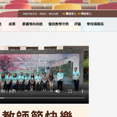
桃園市教育局
｜
舊網站
｜
網站地圖
團員登入
學校登入
息
成果
素養導向命題
優良教學示例
評審
學校填報區