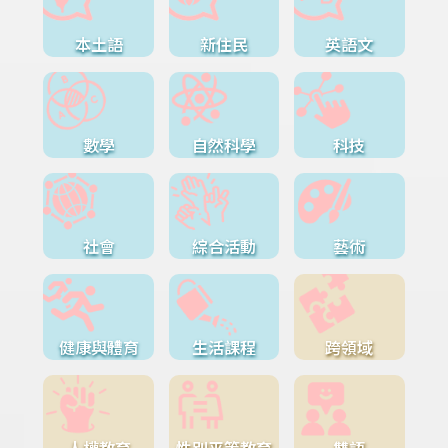
本土語
新住民
英語文
數學
自然科學
科技
社會
綜合活動
藝術
健康與體育
生活課程
跨領域
人權教育
性別平等教育
雙語