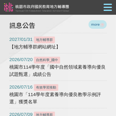
跳到主要內容
訊息公告
more
2027/01/31
地方輔導群
【地方輔導群網站網址】
2026/07/20
自然科學_國中
桃園市114學年度「國中自然領域素養導向優良
試題甄選」成績公告
2026/07/16
有效學習推動
桃園市「114學年度素養導向優良教學示例評
選」獲獎名單
2026/07/09
地方輔導群