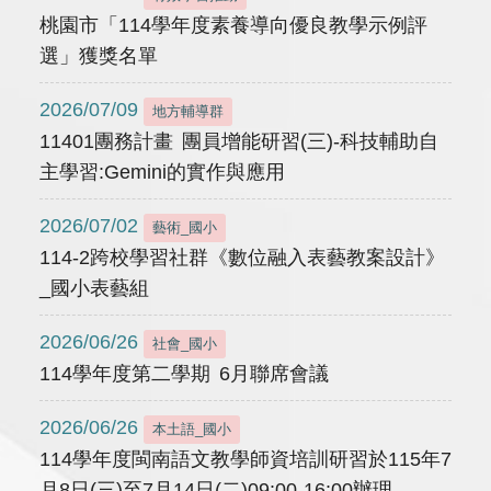
桃園市「114學年度素養導向優良教學示例評
選」獲獎名單
2026/07/09
地方輔導群
11401團務計畫 團員增能研習(三)-科技輔助自
主學習:Gemini的實作與應用
2026/07/02
藝術_國小
114-2跨校學習社群《數位融入表藝教案設計》
_國小表藝組
2026/06/26
社會_國小
114學年度第二學期 6月聯席會議
2026/06/26
本土語_國小
114學年度閩南語文教學師資培訓研習於115年7
月8日(三)至7月14日(二)09:00-16:00辦理