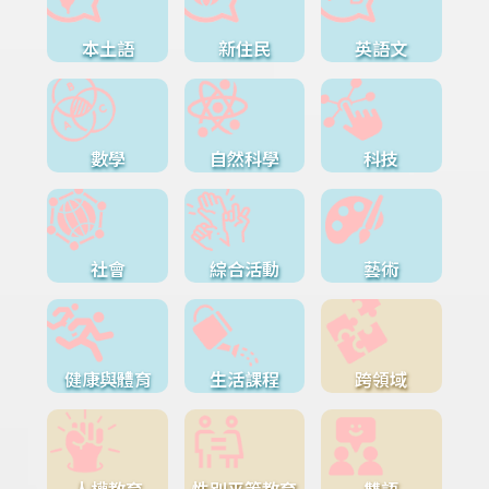
本土語
新住民
英語文
數學
自然科學
科技
社會
綜合活動
藝術
健康與體育
生活課程
跨領域
人權教育
性別平等教育
雙語