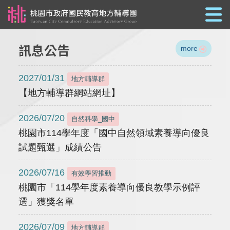
跳到主要內容
訊息公告
more
2027/01/31
地方輔導群
【地方輔導群網站網址】
2026/07/20
自然科學_國中
桃園市114學年度「國中自然領域素養導向優良
試題甄選」成績公告
2026/07/16
有效學習推動
桃園市「114學年度素養導向優良教學示例評
選」獲獎名單
2026/07/09
地方輔導群