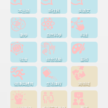
本土語
新住民
英語文
數學
自然科學
科技
社會
綜合活動
藝術
健康與體育
生活課程
跨領域
人權教育
性別平等教育
雙語