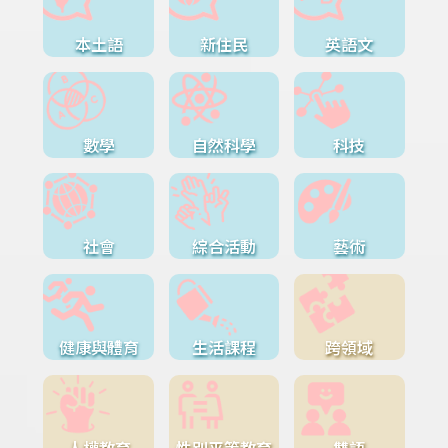
本土語
新住民
英語文
數學
自然科學
科技
社會
綜合活動
藝術
健康與體育
生活課程
跨領域
人權教育
性別平等教育
雙語