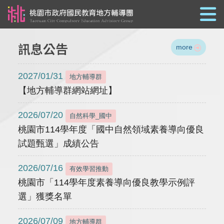
跳到主要內容
訊息公告
more
2027/01/31
地方輔導群
【地方輔導群網站網址】
2026/07/20
自然科學_國中
桃園市114學年度「國中自然領域素養導向優良
試題甄選」成績公告
2026/07/16
有效學習推動
桃園市「114學年度素養導向優良教學示例評
選」獲獎名單
2026/07/09
地方輔導群