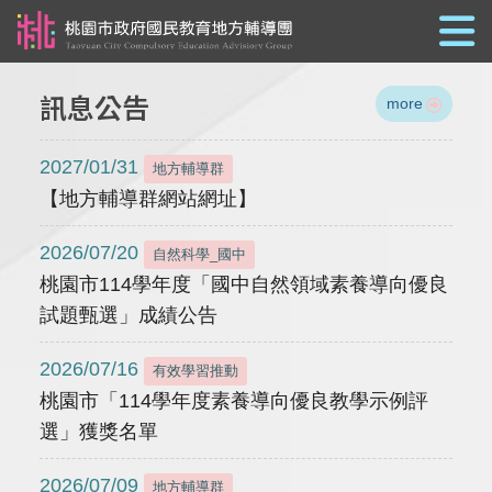
跳到主要內容
訊息公告
more
2027/01/31
地方輔導群
【地方輔導群網站網址】
2026/07/20
自然科學_國中
桃園市114學年度「國中自然領域素養導向優良
試題甄選」成績公告
2026/07/16
有效學習推動
桃園市「114學年度素養導向優良教學示例評
選」獲獎名單
2026/07/09
地方輔導群