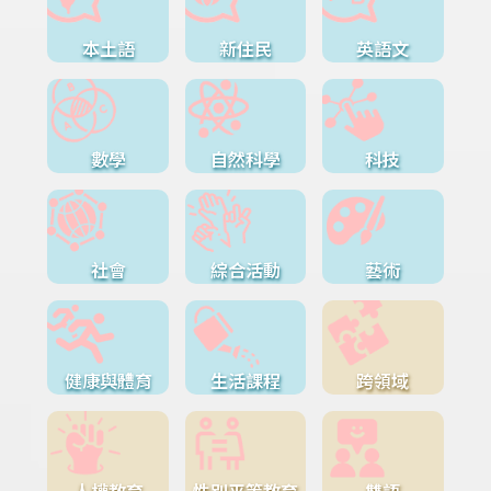
本土語
新住民
英語文
數學
自然科學
科技
社會
綜合活動
藝術
健康與體育
生活課程
跨領域
人權教育
性別平等教育
雙語