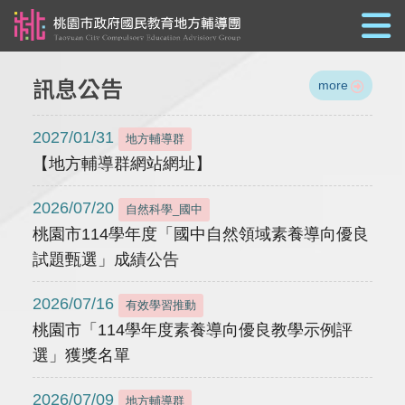
跳到主要內容
訊息公告
more
2027/01/31
地方輔導群
【地方輔導群網站網址】
2026/07/20
自然科學_國中
桃園市114學年度「國中自然領域素養導向優良
試題甄選」成績公告
2026/07/16
有效學習推動
桃園市「114學年度素養導向優良教學示例評
選」獲獎名單
2026/07/09
地方輔導群