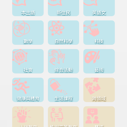
本土語
新住民
英語文
數學
自然科學
科技
社會
綜合活動
藝術
健康與體育
生活課程
跨領域
人權教育
性別平等教育
雙語