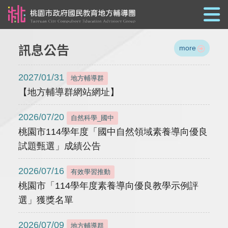
跳到主要內容
訊息公告
more
2027/01/31
地方輔導群
【地方輔導群網站網址】
2026/07/20
自然科學_國中
桃園市114學年度「國中自然領域素養導向優良
試題甄選」成績公告
2026/07/16
有效學習推動
桃園市「114學年度素養導向優良教學示例評
選」獲獎名單
2026/07/09
地方輔導群