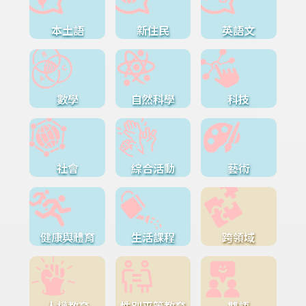
本土語
新住民
英語文
數學
自然科學
科技
社會
綜合活動
藝術
健康與體育
生活課程
跨領域
人權教育
性別平等教育
雙語