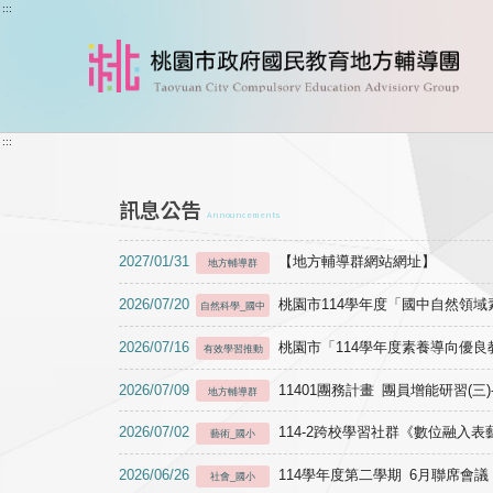
跳到主要內容
:::
:::
訊息公告
Announcements
2027/01/31
【地方輔導群網站網址】
地方輔導群
2026/07/20
桃園市114學年度「國中自然領
自然科學_國中
2026/07/16
桃園市「114學年度素養導向優
有效學習推動
2026/07/09
11401團務計畫 團員增能研習(三
地方輔導群
2026/07/02
114-2跨校學習社群《數位融入
藝術_國小
2026/06/26
114學年度第二學期 6月聯席會議
社會_國小