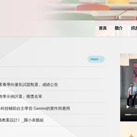
首頁
簡介
訊
more
域素養導向優良試題甄選」成績公告
良教學示例評選」獲獎名單
)-科技輔助自主學習:Gemini的實作與應用
表藝教案設計》_國小表藝組