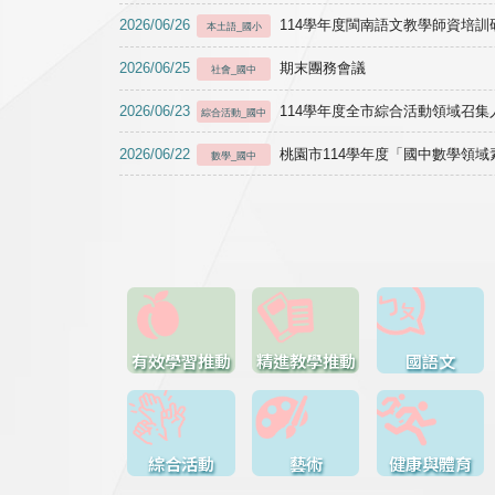
2026/06/26
114學年度閩南語文教學師資培訓研習於1
本土語_國小
2026/06/25
期末團務會議
社會_國中
2026/06/23
114學年度全市綜合活動領域召集人
綜合活動_國中
2026/06/22
桃園市114學年度「國中數學領
數學_國中
有效學習推動
精進教學推動
國語文
綜合活動
藝術
健康與體育