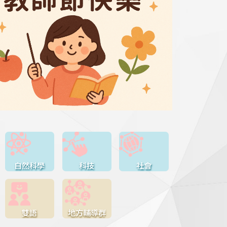
自然科學
科技
社會
雙語
地方輔導群