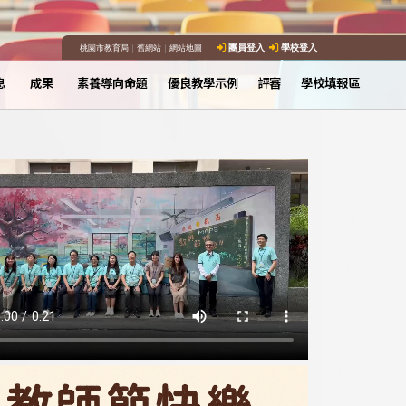
桃園市教育局
｜
舊網站
｜
網站地圖
團員登入
學校登入
息
成果
素養導向命題
優良教學示例
評審
學校填報區