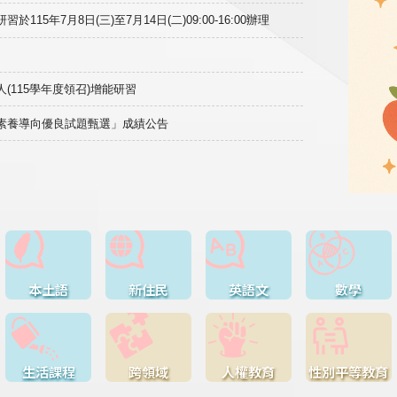
15年7月8日(三)至7月14日(二)09:00-16:00辦理
(115學年度領召)增能研習
域素養導向優良試題甄選」成績公告
本土語
新住民
英語文
數學
生活課程
跨領域
人權教育
性別平等教育