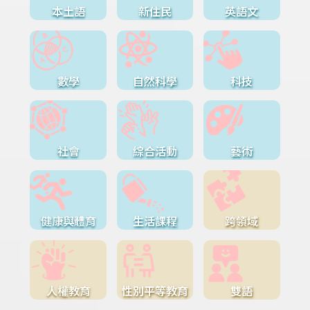
本土語
新住民
英語文
數學
自然科學
科技
社會
綜合活動
藝術
健康與體育
生活課程
跨領域
人權教育
性別平等教育
雙語