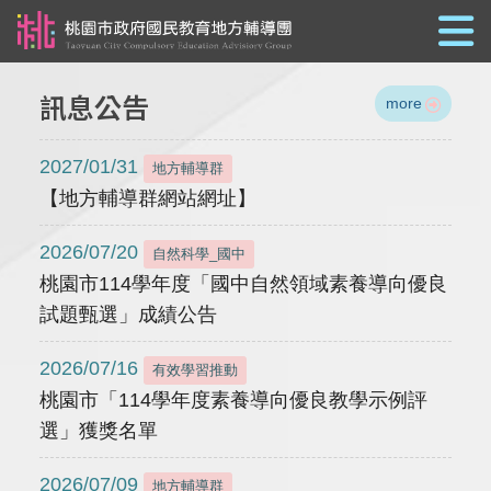
跳到主要內容
訊息公告
more
2027/01/31
地方輔導群
【地方輔導群網站網址】
2026/07/20
自然科學_國中
桃園市114學年度「國中自然領域素養導向優良
試題甄選」成績公告
2026/07/16
有效學習推動
桃園市「114學年度素養導向優良教學示例評
選」獲獎名單
2026/07/09
地方輔導群