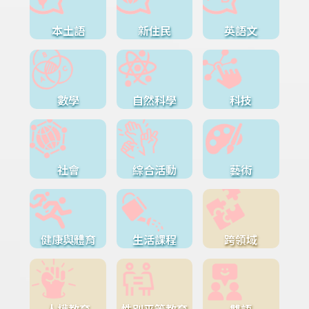
本土語
新住民
英語文
數學
自然科學
科技
社會
綜合活動
藝術
健康與體育
生活課程
跨領域
人權教育
性別平等教育
雙語