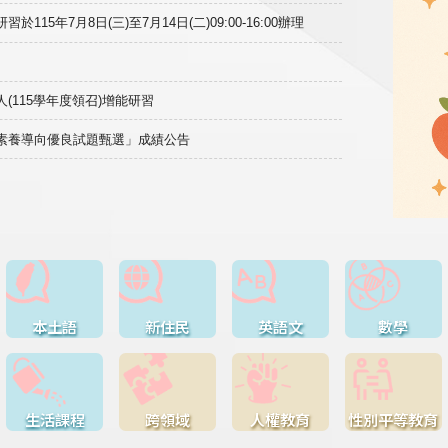
15年7月8日(三)至7月14日(二)09:00-16:00辦理
(115學年度領召)增能研習
域素養導向優良試題甄選」成績公告
本土語
新住民
英語文
數學
生活課程
跨領域
人權教育
性別平等教育