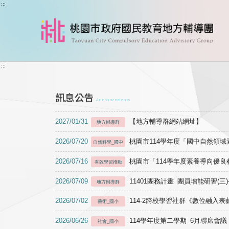
跳到主要內容
:::
:::
訊息公告
Announcements
2027/01/31
【地方輔導群網站網址】
地方輔導群
2026/07/20
桃園市114學年度「國中自然領
自然科學_國中
2026/07/16
桃園市「114學年度素養導向優
有效學習推動
2026/07/09
11401團務計畫 團員增能研習(三
地方輔導群
2026/07/02
114-2跨校學習社群《數位融入
藝術_國小
2026/06/26
114學年度第二學期 6月聯席會議
社會_國小