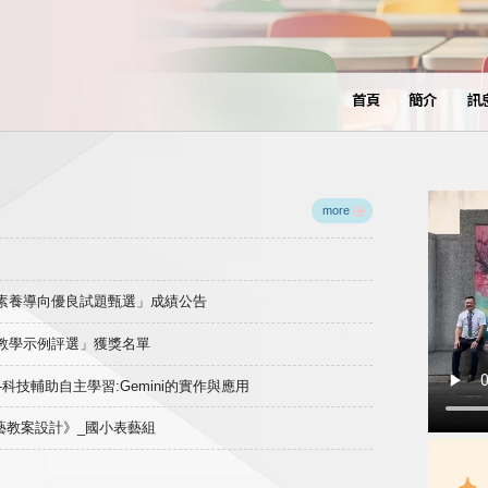
首頁
簡介
訊
more
域素養導向優良試題甄選」成績公告
良教學示例評選」獲獎名單
)-科技輔助自主學習:Gemini的實作與應用
表藝教案設計》_國小表藝組