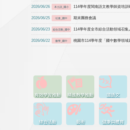
2026/06/26
114學年度閩南語文教學師資培訓研習於1
本土語_國小
2026/06/25
期末團務會議
社會_國中
2026/06/23
114學年度全市綜合活動領域召集人
綜合活動_國中
2026/06/22
桃園市114學年度「國中數學領
數學_國中
有效學習推動
精進教學推動
國語文
綜合活動
藝術
健康與體育