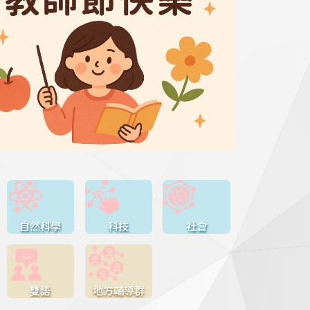
自然科學
科技
社會
雙語
地方輔導群