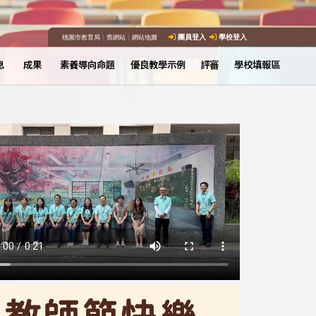
桃園市教育局
｜
舊網站
｜
網站地圖
團員登入
學校登入
息
成果
素養導向命題
優良教學示例
評審
學校填報區