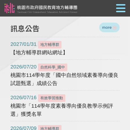
跳到主要內容
訊息公告
more
2027/01/31
地方輔導群
【地方輔導群網站網址】
2026/07/20
自然科學_國中
桃園市114學年度「國中自然領域素養導向優良
試題甄選」成績公告
2026/07/16
有效學習推動
桃園市「114學年度素養導向優良教學示例評
選」獲獎名單
2026/07/09
地方輔導群