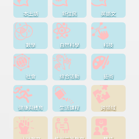
本土語
新住民
英語文
數學
自然科學
科技
社會
綜合活動
藝術
健康與體育
生活課程
跨領域
人權教育
性別平等教育
雙語