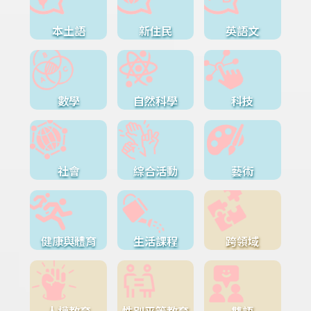
本土語
新住民
英語文
數學
自然科學
科技
社會
綜合活動
藝術
健康與體育
生活課程
跨領域
人權教育
性別平等教育
雙語