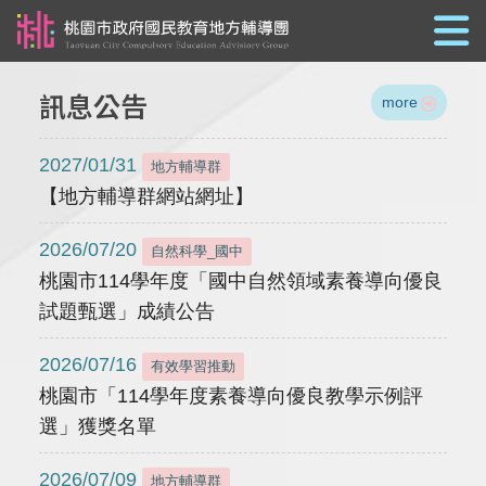
跳到主要內容
訊息公告
more
2027/01/31
地方輔導群
【地方輔導群網站網址】
2026/07/20
自然科學_國中
桃園市114學年度「國中自然領域素養導向優良
試題甄選」成績公告
2026/07/16
有效學習推動
桃園市「114學年度素養導向優良教學示例評
選」獲獎名單
2026/07/09
地方輔導群