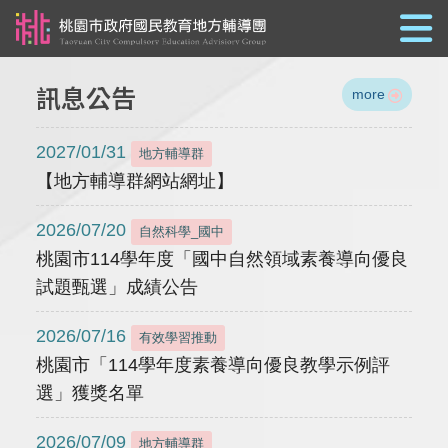
跳到主要內容
訊息公告
more
2027/01/31
地方輔導群
【地方輔導群網站網址】
2026/07/20
自然科學_國中
桃園市114學年度「國中自然領域素養導向優良
試題甄選」成績公告
2026/07/16
有效學習推動
桃園市「114學年度素養導向優良教學示例評
選」獲獎名單
2026/07/09
地方輔導群