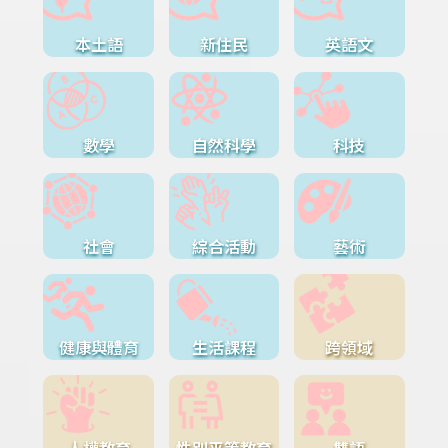
本土語
新住民
英語文
數學
自然科學
科技
社會
綜合活動
藝術
健康與體育
生活課程
跨領域
人權教育
性別平等教育
雙語