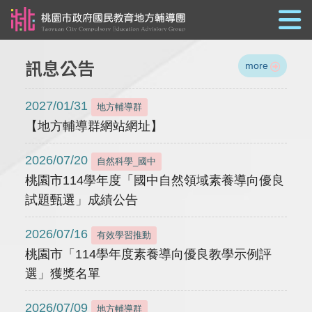
跳到主要內容
訊息公告
more
2027/01/31
地方輔導群
【地方輔導群網站網址】
2026/07/20
自然科學_國中
桃園市114學年度「國中自然領域素養導向優良
試題甄選」成績公告
2026/07/16
有效學習推動
桃園市「114學年度素養導向優良教學示例評
選」獲獎名單
2026/07/09
地方輔導群