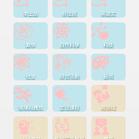
本土語
新住民
英語文
數學
自然科學
科技
社會
綜合活動
藝術
健康與體育
生活課程
跨領域
人權教育
性別平等教育
雙語