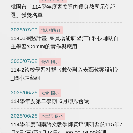
桃園市「114學年度素養導向優良教學示例評
選」獲獎名單
2026/07/09
地方輔導群
11401團務計畫 團員增能研習(三)-科技輔助自
主學習:Gemini的實作與應用
2026/07/02
藝術_國小
114-2跨校學習社群《數位融入表藝教案設計》
_國小表藝組
2026/06/26
社會_國小
114學年度第二學期 6月聯席會議
2026/06/26
本土語_國小
114學年度閩南語文教學師資培訓研習於115年7
月8日(三)至7月14日(二)09:00-16:00辦理