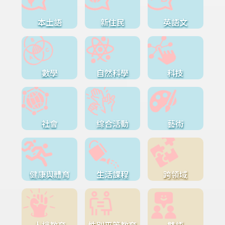
本土語
新住民
英語文
數學
自然科學
科技
社會
綜合活動
藝術
健康與體育
生活課程
跨領域
人權教育
性別平等教育
雙語