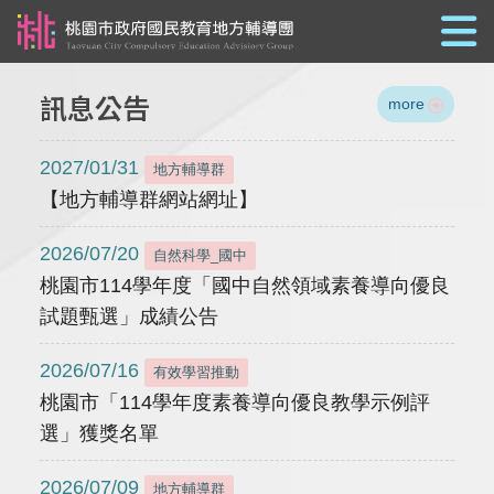
跳到主要內容
訊息公告
more
2027/01/31
地方輔導群
【地方輔導群網站網址】
2026/07/20
自然科學_國中
桃園市114學年度「國中自然領域素養導向優良
試題甄選」成績公告
2026/07/16
有效學習推動
桃園市「114學年度素養導向優良教學示例評
選」獲獎名單
2026/07/09
地方輔導群