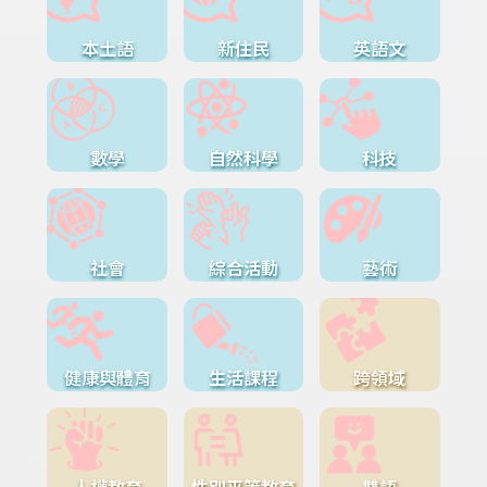
本土語
新住民
英語文
數學
自然科學
科技
社會
綜合活動
藝術
健康與體育
生活課程
跨領域
人權教育
性別平等教育
雙語