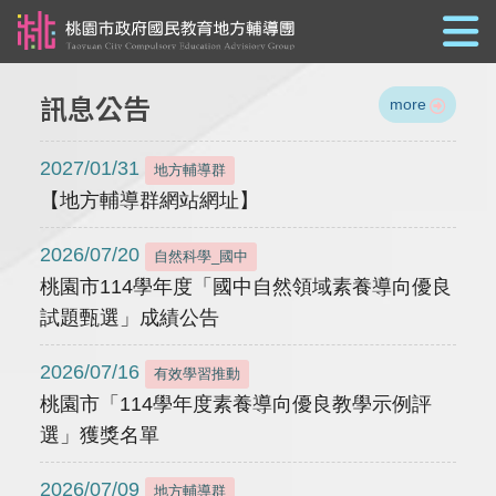
跳到主要內容
訊息公告
more
2027/01/31
地方輔導群
【地方輔導群網站網址】
2026/07/20
自然科學_國中
桃園市114學年度「國中自然領域素養導向優良
試題甄選」成績公告
2026/07/16
有效學習推動
桃園市「114學年度素養導向優良教學示例評
選」獲獎名單
2026/07/09
地方輔導群