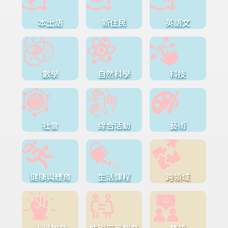
本土語
新住民
英語文
數學
自然科學
科技
社會
綜合活動
藝術
健康與體育
生活課程
跨領域
人權教育
性別平等教育
雙語