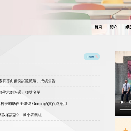
首頁
簡介
訊
more
域素養導向優良試題甄選」成績公告
良教學示例評選」獲獎名單
)-科技輔助自主學習:Gemini的實作與應用
表藝教案設計》_國小表藝組