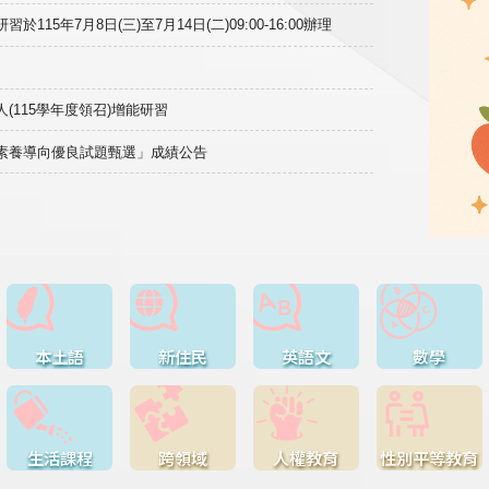
15年7月8日(三)至7月14日(二)09:00-16:00辦理
(115學年度領召)增能研習
域素養導向優良試題甄選」成績公告
本土語
新住民
英語文
數學
生活課程
跨領域
人權教育
性別平等教育