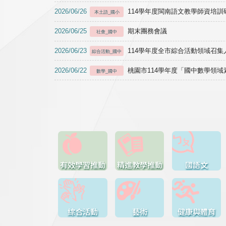
2026/06/26
114學年度閩南語文教學師資培訓研習於1
本土語_國小
2026/06/25
期末團務會議
社會_國中
2026/06/23
114學年度全市綜合活動領域召集人
綜合活動_國中
2026/06/22
桃園市114學年度「國中數學領
數學_國中
有效學習推動
精進教學推動
國語文
綜合活動
藝術
健康與體育