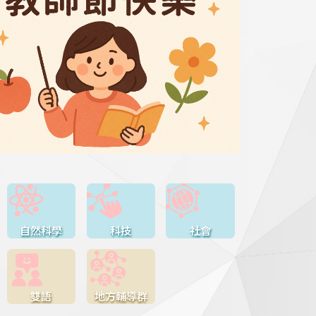
自然科學
科技
社會
雙語
地方輔導群