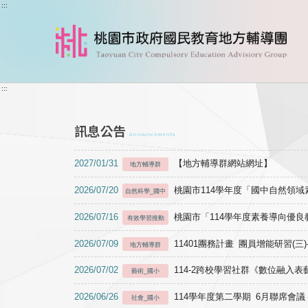
跳到主要內容
:::
:::
訊息公告
Announcements
2027/01/31
【地方輔導群網站網址】
地方輔導群
2026/07/20
桃園市114學年度「國中自然領
自然科學_國中
2026/07/16
桃園市「114學年度素養導向優
有效學習推動
2026/07/09
11401團務計畫 團員增能研習(三
地方輔導群
2026/07/02
114-2跨校學習社群《數位融入
藝術_國小
2026/06/26
114學年度第二學期 6月聯席會議
社會_國小