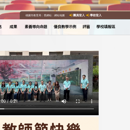
桃園市教育局
｜
舊網站
｜
網站地圖
團員登入
學校登入
息
成果
素養導向命題
優良教學示例
評審
學校填報區