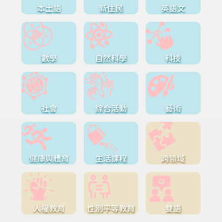
本土語
新住民
英語文
數學
自然科學
科技
社會
綜合活動
藝術
健康與體育
生活課程
跨領域
人權教育
性別平等教育
雙語