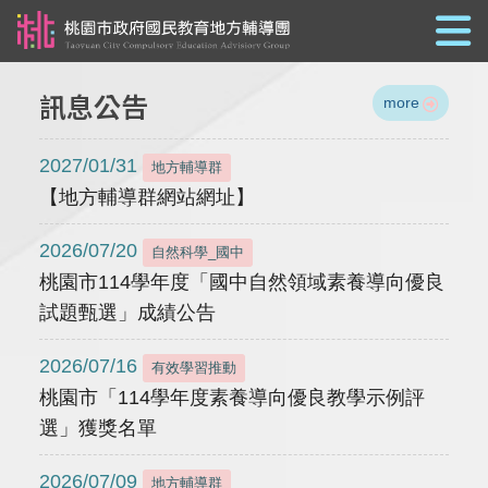
跳到主要內容
訊息公告
more
2027/01/31
地方輔導群
【地方輔導群網站網址】
2026/07/20
自然科學_國中
桃園市114學年度「國中自然領域素養導向優良
試題甄選」成績公告
2026/07/16
有效學習推動
桃園市「114學年度素養導向優良教學示例評
選」獲獎名單
2026/07/09
地方輔導群