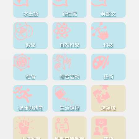
本土語
新住民
英語文
數學
自然科學
科技
社會
綜合活動
藝術
健康與體育
生活課程
跨領域
人權教育
性別平等教育
雙語