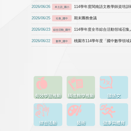
2026/06/26
114學年度閩南語文教學師資培訓研習於1
本土語_國小
2026/06/25
期末團務會議
社會_國中
2026/06/23
114學年度全市綜合活動領域召集人
綜合活動_國中
2026/06/22
桃園市114學年度「國中數學領
數學_國中
有效學習推動
精進教學推動
國語文
綜合活動
藝術
健康與體育