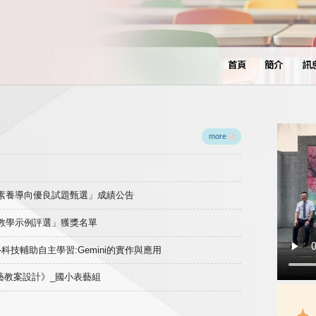
首頁
簡介
訊
more
域素養導向優良試題甄選」成績公告
良教學示例評選」獲獎名單
)-科技輔助自主學習:Gemini的實作與應用
表藝教案設計》_國小表藝組