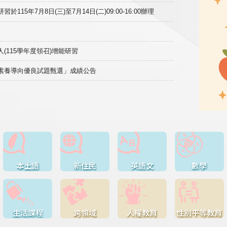
15年7月8日(三)至7月14日(二)09:00-16:00辦理
(115學年度領召)增能研習
域素養導向優良試題甄選」成績公告
本土語
新住民
英語文
數學
生活課程
跨領域
人權教育
性別平等教育