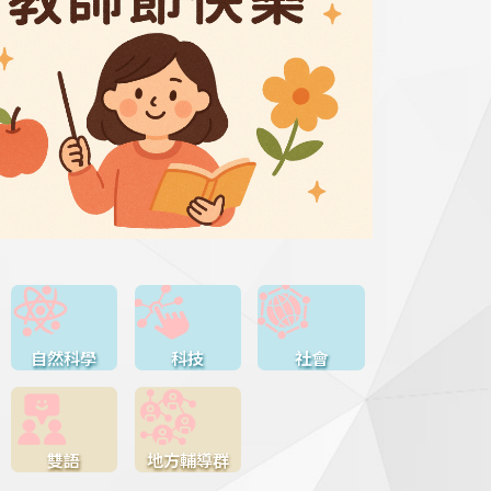
自然科學
科技
社會
雙語
地方輔導群