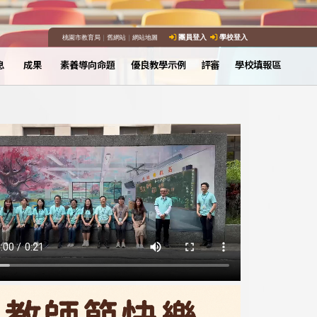
桃園市教育局
｜
舊網站
｜
網站地圖
團員登入
學校登入
息
成果
素養導向命題
優良教學示例
評審
學校填報區