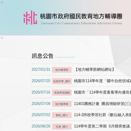
跳到主要內容
:::
:::
訊息公告
Announcements
2027/01/31
【地方輔導群網站網址】
地方輔導群
2026/07/20
桃園市114學年度「國中自然領
自然科學_國中
2026/07/16
桃園市「114學年度素養導向優
有效學習推動
2026/07/09
11401團務計畫 團員增能研習(三
地方輔導群
2026/07/02
114-2跨校學習社群《數位融入
藝術_國小
2026/06/26
114學年度第二學期 6月聯席會議
社會_國小