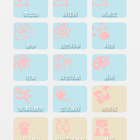
本土語
新住民
英語文
數學
自然科學
科技
社會
綜合活動
藝術
健康與體育
生活課程
跨領域
人權教育
性別平等教育
雙語