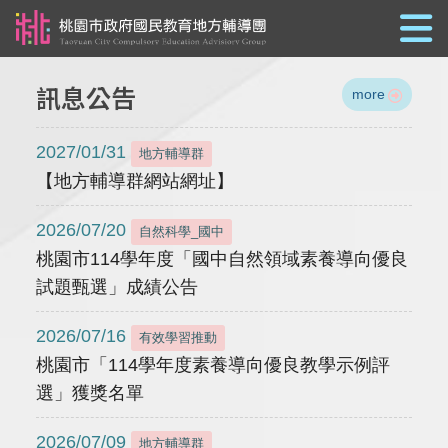
跳到主要內容
訊息公告
more
2027/01/31
地方輔導群
【地方輔導群網站網址】
2026/07/20
自然科學_國中
桃園市114學年度「國中自然領域素養導向優良
試題甄選」成績公告
2026/07/16
有效學習推動
桃園市「114學年度素養導向優良教學示例評
選」獲獎名單
2026/07/09
地方輔導群