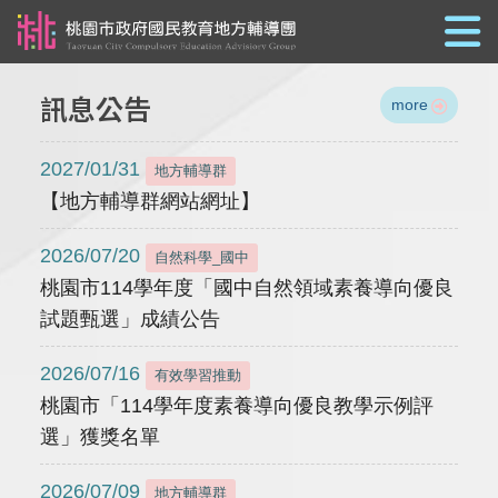
跳到主要內容
訊息公告
more
2027/01/31
地方輔導群
【地方輔導群網站網址】
2026/07/20
自然科學_國中
桃園市114學年度「國中自然領域素養導向優良
試題甄選」成績公告
2026/07/16
有效學習推動
桃園市「114學年度素養導向優良教學示例評
選」獲獎名單
2026/07/09
地方輔導群