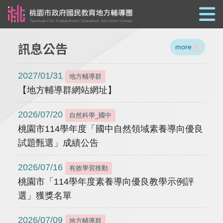
跳到主要內容
訊息公告
more
2027/01/31
地方輔導群
【地方輔導群網站網址】
2026/07/20
自然科學_國中
桃園市114學年度「國中自然領域素養導向優良
試題甄選」成績公告
2026/07/16
有效學習推動
桃園市「114學年度素養導向優良教學示例評
選」獲獎名單
2026/07/09
地方輔導群