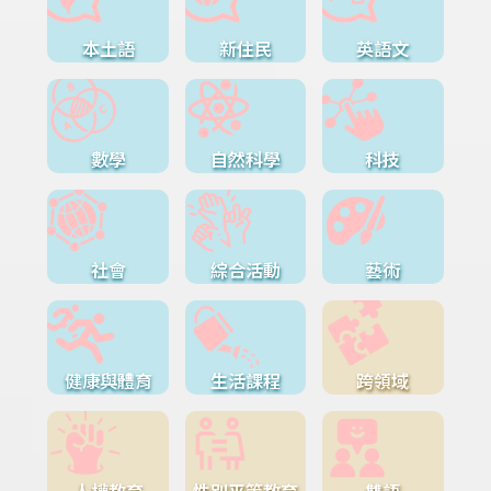
本土語
新住民
英語文
數學
自然科學
科技
社會
綜合活動
藝術
健康與體育
生活課程
跨領域
人權教育
性別平等教育
雙語