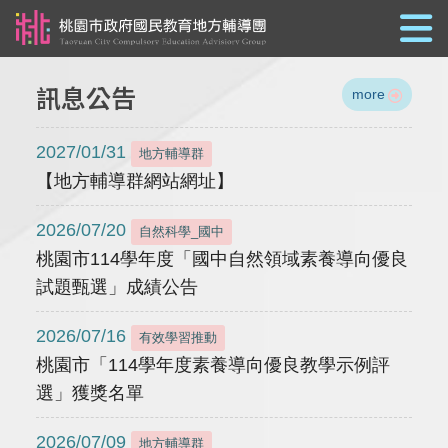
跳到主要內容
訊息公告
more
2027/01/31
地方輔導群
【地方輔導群網站網址】
2026/07/20
自然科學_國中
桃園市114學年度「國中自然領域素養導向優良
試題甄選」成績公告
2026/07/16
有效學習推動
桃園市「114學年度素養導向優良教學示例評
選」獲獎名單
2026/07/09
地方輔導群