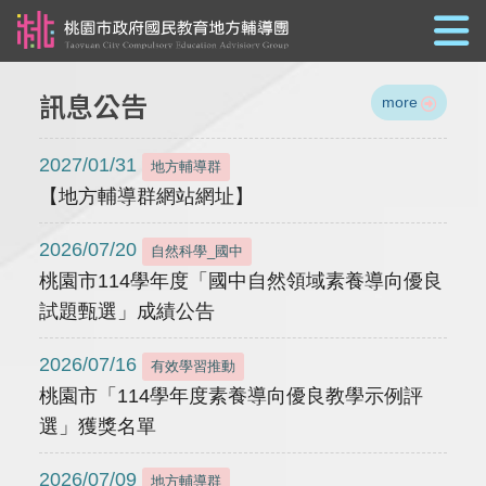
跳到主要內容
訊息公告
more
2027/01/31
地方輔導群
【地方輔導群網站網址】
2026/07/20
自然科學_國中
桃園市114學年度「國中自然領域素養導向優良
試題甄選」成績公告
2026/07/16
有效學習推動
桃園市「114學年度素養導向優良教學示例評
選」獲獎名單
2026/07/09
地方輔導群