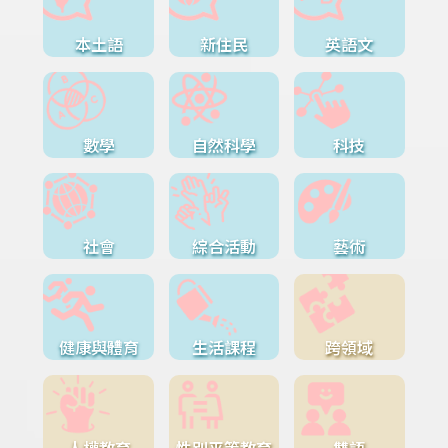
本土語
新住民
英語文
數學
自然科學
科技
社會
綜合活動
藝術
健康與體育
生活課程
跨領域
人權教育
性別平等教育
雙語