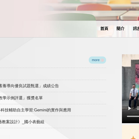
首頁
簡介
訊
more
域素養導向優良試題甄選」成績公告
良教學示例評選」獲獎名單
)-科技輔助自主學習:Gemini的實作與應用
表藝教案設計》_國小表藝組