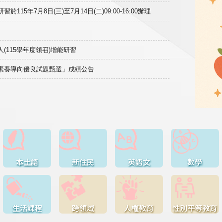
15年7月8日(三)至7月14日(二)09:00-16:00辦理
(115學年度領召)增能研習
域素養導向優良試題甄選」成績公告
本土語
新住民
英語文
數學
生活課程
跨領域
人權教育
性別平等教育