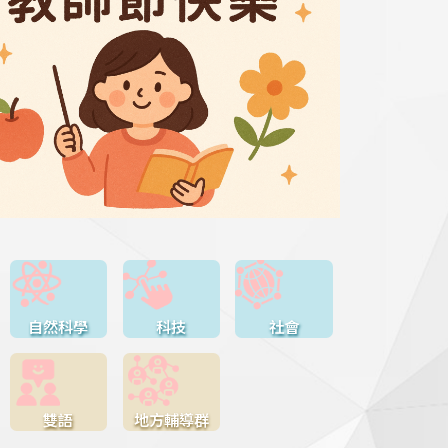
自然科學
科技
社會
雙語
地方輔導群