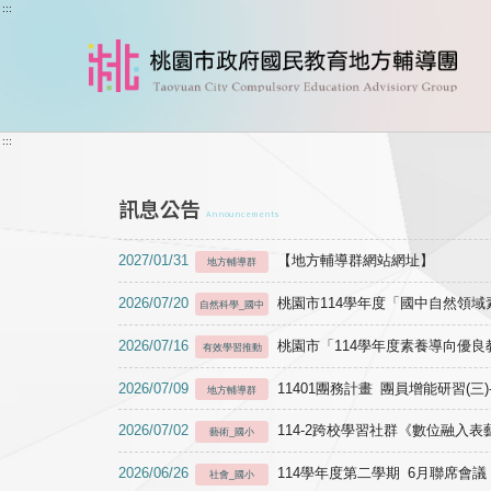
跳到主要內容
:::
:::
訊息公告
Announcements
2027/01/31
【地方輔導群網站網址】
地方輔導群
2026/07/20
桃園市114學年度「國中自然領
自然科學_國中
2026/07/16
桃園市「114學年度素養導向優
有效學習推動
2026/07/09
11401團務計畫 團員增能研習(三
地方輔導群
2026/07/02
114-2跨校學習社群《數位融入
藝術_國小
2026/06/26
114學年度第二學期 6月聯席會議
社會_國小