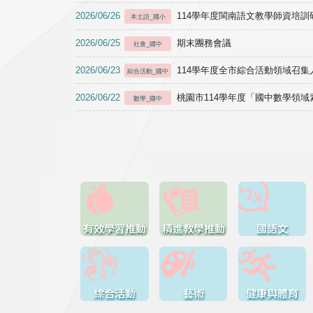
2026/06/26
114學年度閩南語文教學師資培訓研習於1
本土語_國小
2026/06/25
期末團務會議
社會_國中
2026/06/23
114學年度全市綜合活動領域召集人
綜合活動_國中
2026/06/22
桃園市114學年度「國中數學領
數學_國中
有效學習推動
精進教學推動
國語文
綜合活動
藝術
健康與體育