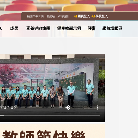
桃園市教育局
｜
舊網站
｜
網站地圖
團員登入
學校登入
息
成果
素養導向命題
優良教學示例
評審
學校填報區