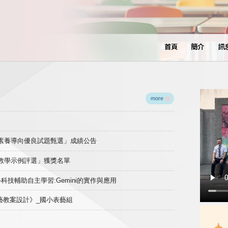
首頁
簡介
訊
more
域素養導向優良試題甄選」成績公告
良教學示例評選」獲獎名單
)-科技輔助自主學習:Gemini的實作與應用
表藝教案設計》_國小表藝組