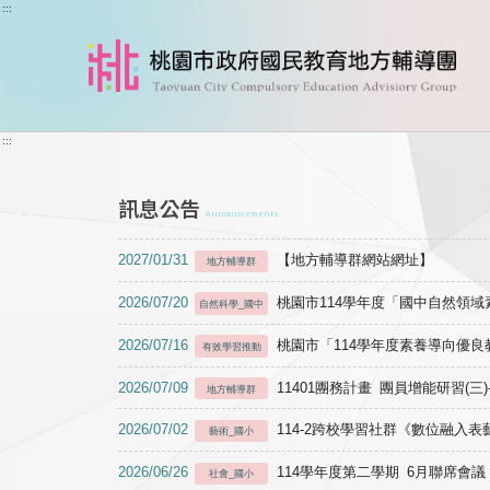
跳到主要內容
:::
:::
訊息公告
Announcements
2027/01/31
【地方輔導群網站網址】
地方輔導群
2026/07/20
桃園市114學年度「國中自然領
自然科學_國中
2026/07/16
桃園市「114學年度素養導向優
有效學習推動
2026/07/09
11401團務計畫 團員增能研習(三
地方輔導群
2026/07/02
114-2跨校學習社群《數位融入
藝術_國小
2026/06/26
114學年度第二學期 6月聯席會議
社會_國小