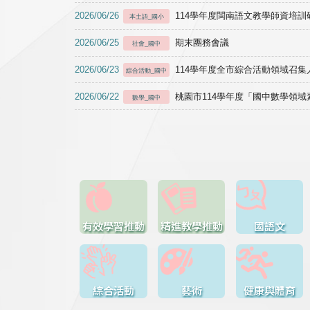
2026/06/26
114學年度閩南語文教學師資培訓研習於1
本土語_國小
2026/06/25
期末團務會議
社會_國中
2026/06/23
114學年度全市綜合活動領域召集人
綜合活動_國中
2026/06/22
桃園市114學年度「國中數學領
數學_國中
有效學習推動
精進教學推動
國語文
綜合活動
藝術
健康與體育