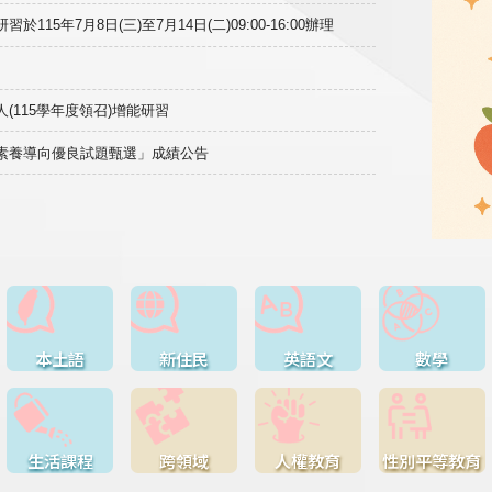
15年7月8日(三)至7月14日(二)09:00-16:00辦理
(115學年度領召)增能研習
域素養導向優良試題甄選」成績公告
本土語
新住民
英語文
數學
生活課程
跨領域
人權教育
性別平等教育