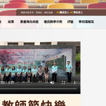
桃園市教育局
｜
舊網站
｜
網站地圖
團員登入
學校登入
息
成果
素養導向命題
優良教學示例
評審
學校填報區