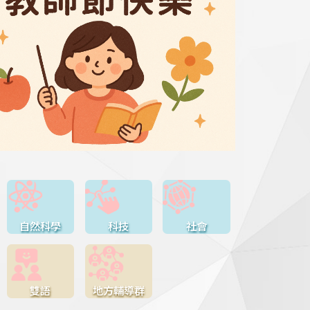
自然科學
科技
社會
雙語
地方輔導群