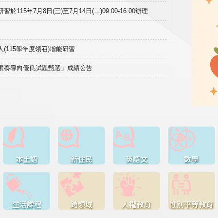
15年7月8日(三)至7月14日(二)09:00-16:00辦理
(115學年度領召)增能研習
域素養導向優良試題甄選」成績公告
本土語
新住民
英語文
數學
生活課程
跨領域
人權教育
性別平等教育