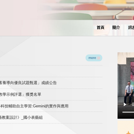
首頁
簡介
訊
more
域素養導向優良試題甄選」成績公告
良教學示例評選」獲獎名單
)-科技輔助自主學習:Gemini的實作與應用
表藝教案設計》_國小表藝組