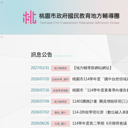
跳到主要內容
:::
:::
訊息公告
Announcements
2027/01/31
【地方輔導群網站網址】
地方輔導群
2026/07/20
桃園市114學年度「國中自然領
自然科學_國中
2026/07/16
桃園市「114學年度素養導向優
有效學習推動
2026/07/09
11401團務計畫 團員增能研習(三
地方輔導群
2026/07/02
114-2跨校學習社群《數位融入
藝術_國小
2026/06/26
114學年度第二學期 6月聯席會議
社會_國小