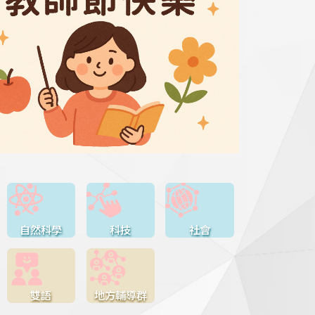
自然科學
科技
社會
雙語
地方輔導群