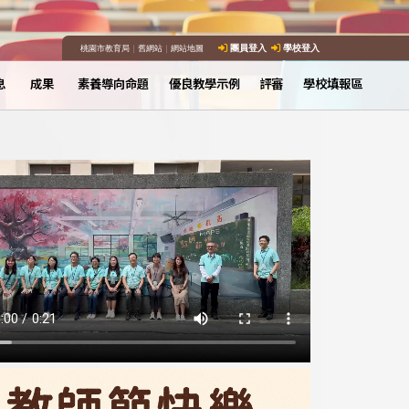
桃園市教育局
｜
舊網站
｜
網站地圖
團員登入
學校登入
息
成果
素養導向命題
優良教學示例
評審
學校填報區