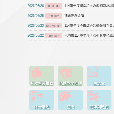
2026/06/26
114學年度閩南語文教學師資培訓研習於1
本土語_國小
2026/06/25
期末團務會議
社會_國中
2026/06/23
114學年度全市綜合活動領域召集人
綜合活動_國中
2026/06/22
桃園市114學年度「國中數學領
數學_國中
有效學習推動
精進教學推動
國語文
綜合活動
藝術
健康與體育