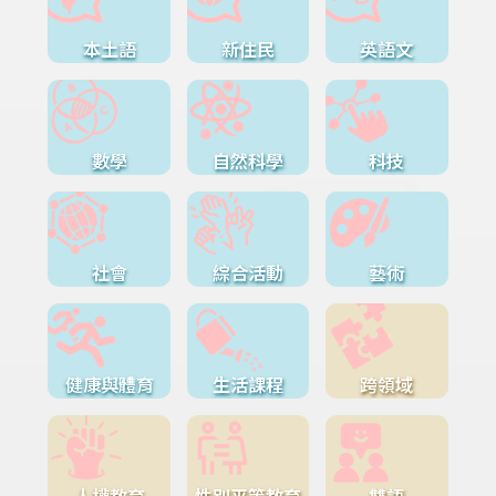
本土語
新住民
英語文
數學
自然科學
科技
社會
綜合活動
藝術
健康與體育
生活課程
跨領域
人權教育
性別平等教育
雙語