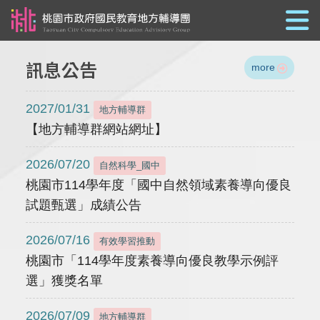
跳到主要內容
訊息公告
more
2027/01/31
地方輔導群
【地方輔導群網站網址】
2026/07/20
自然科學_國中
桃園市114學年度「國中自然領域素養導向優良
試題甄選」成績公告
2026/07/16
有效學習推動
桃園市「114學年度素養導向優良教學示例評
選」獲獎名單
2026/07/09
地方輔導群